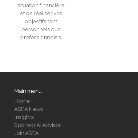
situation financière
et de réaliser vos
objectifs tant
personnels que
professionnels.s.
Main menu
Home
ASEA News
Insights
Sponsor AI Advisor
Join ASEA