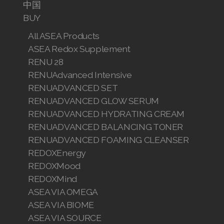
中国
BUY
All ASEA Products
ASEA Redox Supplement
RENU 28
RENUAdvanced Intensive
RENUADVANCED SET
RENUADVANCED GLOW SERUM
RENUADVANCED HYDRATING CREAM
RENUADVANCED BALANCING TONER
RENUADVANCED FOAMING CLEANSER
REDOXEnergy
REDOXMood
REDOXMind
ASEA VIA OMEGA
ASEA VIA BIOME
ASEA VIA SOURCE