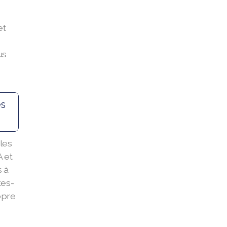
et
us
es
les
 et
 à
tes-
opre