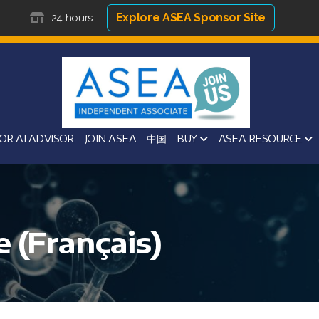
Explore ASEA Sponsor Site
24 hours
OR AI ADVISOR
JOIN ASEA
中国
BUY
ASEA RESOURCE
 (Français)