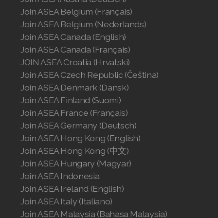
Join ASEA Belgium (Français)
Join ASEA Switzerland (Français)
Join ASEA Belgium (Nederlands)
Join ASEA Canada (English)
Join ASEA Taiwan (中文)
Join ASEA Canada (Français)
Join ASEA Thailand (ไทย)
JOIN ASEA Croatia (Hrvatski)
Join ASEA Czech Republic (Čeština)
Join ASEA United Kingdom (English)
Join ASEA Denmark (Dansk)
Join ASEA Finland (Suomi)
Join ASEA United States (English)
Join ASEA France (Français)
Join ASEA United States (Español)
Join ASEA Germany (Deutsch)
Join ASEA Hong Kong (English)
Join ASEA Hong Kong (中文)
Join ASEA Hungary (Magyar)
Join ASEA Indonesia
Join ASEA Ireland (English)
Join ASEA Italy (Italiano)
Join ASEA Malaysia (Bahasa Malaysia)