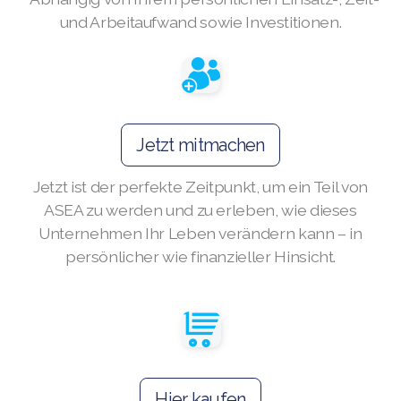
und Arbeitaufwand sowie Investitionen.
SELECT ASEA COUNTRY
SEARCH ASEA COUNTRY
Jetzt mitmachen
Jetzt ist der perfekte Zeitpunkt, um ein Teil von
ASEA zu werden und zu erleben, wie dieses
Join ASEA Australia (English)
Unternehmen Ihr Leben verändern kann – in
persönlicher wie finanzieller Hinsicht.
Join ASEA Australia (中文(澳洲)
Join ASEA Austria (Deutsch)
Join ASEA Belgium (Français)
Join ASEA Belgium (Nederlands)
Hier kaufen