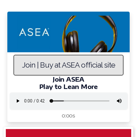
All ASEA Products
ASEA Redox Supplement
RENU 28
Join | Buy at ASEA official site
RENUAdvanced Intensive
RENUADVANCED SET
Join ASEA
Play to Lean More
RENUADVANCED GLOW SERUM
RENUADVANCED HYDRATING CREAM
0:00s
RENUADVANCED BALANCING TONER
RENUADVANCED FOAMING CLEANSER