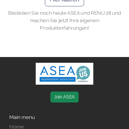
Join ASEA Canada (English)
Bestellen Sie noch heute ASEA und RENU 28 und
Join ASEA Canada (Français)
machen Sie jetzt Ihre eigenen
Produkterfahrungen!
JOIN ASEA Croatia (Hrvatski)
Join ASEA Czech Republic (Čeština)
Join ASEA Denmark (Dansk)
Join ASEA Finland (Suomi)
Join ASEA France (Français)
Join ASEA Germany (Deutsch)
Join ASEA
Join ASEA Hong Kong (English)
Main menu
Join ASEA Hong Kong (中文)
Home