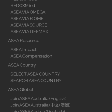
REDOXMind
Join ASEA Philippines (English)
ASEA VIA OMEGA
ASEA VIA BIOME
Join ASEA Poland (English)
ASEA VIA SOURCE
ASEA VIA LIFEMAX
Join ASEA Portugal (Português)
ASEA Resource
Join ASEA Romania (Română)
ASEA Impact
Join ASEA Singapore (English)
ASEA Compensation
ASEA Country
Join ASEA Slovakia (Slovenský)
SELECT ASEA COUNTRY
Join ASEA Slovenia (Slovenščina)
SEARCH ASEA COUNTRY
Join ASEA Spain (Español)
ASEA Global
Join ASEA Australia (English)
Join ASEA Sweden (Svenska)
Join ASEA Australia (中文(澳洲)
Join ASEA Switzerland (Deutsch)
Join ASEA Austria (Deutsch)