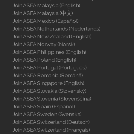
Join ASEA Malaysia (English)
Join ASEA Malaysia (中文)
Join ASEA Mexico (Español)
Join ASEA Netherlands (Nederlands)
Join ASEA New Zealand (English)
Join ASEA Norway (Norsk)
Join ASEA Philippines (English)
Join ASEA Poland (English)
Join ASEA Portugal (Português)
Join ASEA Romania (Română)
Join ASEA Singapore (English)
Join ASEA Slovakia (Slovenský)
Join ASEA Slovenia (Slovenščina)
Join ASEA Spain (Español)
Join ASEA Sweden (Svenska)
Join ASEA Switzerland (Deutsch)
Join ASEA Switzerland (Français)