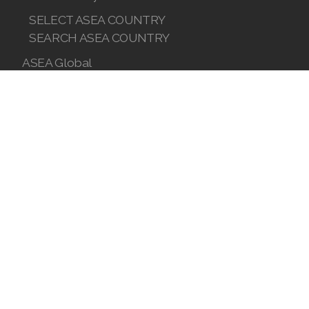
SELECT ASEA COUNTRY
SEARCH ASEA COUNTRY
ASEA Global
Join ASEA Australia (English)
Join ASEA Australia (中文(澳洲)
Join ASEA Austria (Deutsch)
Join ASEA Belgium (Français)
Join ASEA Belgium (Nederlands)
Join ASEA Canada (English)
Join ASEA Canada (Français)
JOIN ASEA Croatia (Hrvatski)
Join ASEA Czech Republic (Čeština)
Join ASEA Denmark (Dansk)
Join ASEA Finland (Suomi)
Join ASEA France (Français)
Join ASEA Germany (Deutsch)