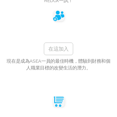
REDOX一試！
Join ASEA Finland (Suomi)
Join ASEA France (Français)
Join ASEA Germany (Deutsch)
Join ASEA Hong Kong (English)
在這加入
Join ASEA Hong Kong (中文)
現在是成為ASEA一員的最佳時機，體驗到財務和個
Join ASEA Hungary (Magyar)
人職業目標的改變生活的潛力。
Join ASEA Indonesia
Join ASEA Ireland (English)
Join ASEA Italy (Italiano)
Join ASEA Malaysia (Bahasa Malaysia)