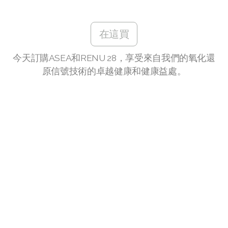
Join ASEA Malaysia (English)
Join ASEA Malaysia (中文)
在這買
Join ASEA Mexico (Español)
今天訂購ASEA和RENU 28，享受來自我們的氧化還
Join ASEA Netherlands (Nederlands)
原信號技術的卓越健康和健康益處。
Join ASEA New Zealand (English)
Join ASEA Norway (Norsk)
Join ASEA Philippines (English)
Join ASEA Poland (English)
Join ASEA Portugal (Português)
Join ASEA Romania (Română)
Join ASEA Singapore (English)