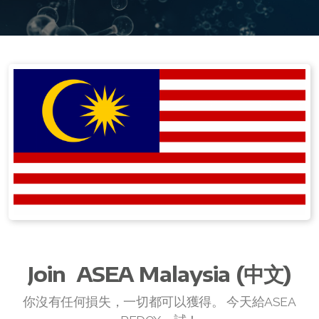
Join ASEA Australia (English)
Join ASEA Australia (中文(澳洲)
Join ASEA Austria (Deutsch)
Join ASEA Belgium (Français)
Join ASEA Belgium (Nederlands)
Join ASEA Canada (English)
Join ASEA Canada (Français)
JOIN ASEA Croatia (Hrvatski)
Join ASEA Czech Republic (Čeština)
Join
ASEA Malaysia (中文)
Join ASEA Denmark (Dansk)
你沒有任何損失，一切都可以獲得。 今天給ASEA