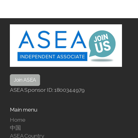
Join ASEA
ASEA Sponsor ID: 1800344979
Main menu
Home
中国
ASEA Country