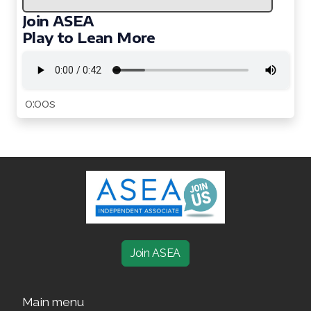
Join ASEA Indonesia
Join ASEA
Join ASEA Ireland (English)
Play to Lean More
Join ASEA Italy (Italiano)
Join ASEA Malaysia (Bahasa Malaysia)
0:00s
Join ASEA Malaysia (English)
Join ASEA Malaysia (中文)
Join ASEA Mexico (Español)
Join ASEA Netherlands (Nederlands)
Join ASEA New Zealand (English)
Join ASEA
Join ASEA Norway (Norsk)
Main menu
Join ASEA Philippines (English)