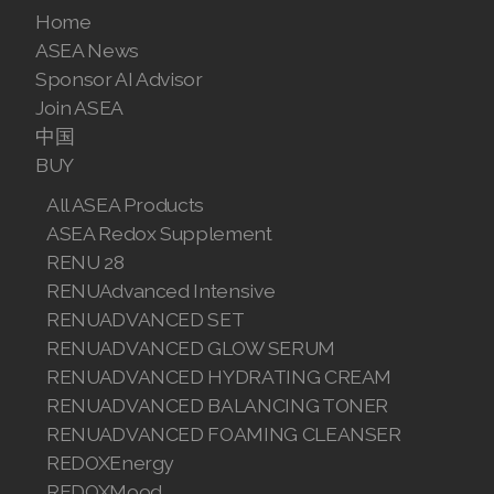
Home
Join ASEA Poland (English)
ASEA News
Sponsor AI Advisor
Join ASEA Portugal (Português)
Join ASEA
中国
Join ASEA Romania (Română)
BUY
Join ASEA Singapore (English)
All ASEA Products
ASEA Redox Supplement
Join ASEA Slovakia (Slovenský)
RENU 28
Join ASEA Slovenia (Slovenščina)
RENUAdvanced Intensive
RENUADVANCED SET
Join ASEA Spain (Español)
RENUADVANCED GLOW SERUM
RENUADVANCED HYDRATING CREAM
Join ASEA Sweden (Svenska)
RENUADVANCED BALANCING TONER
Join ASEA Switzerland (Deutsch)
RENUADVANCED FOAMING CLEANSER
REDOXEnergy
Join ASEA Switzerland (Français)
REDOXMood