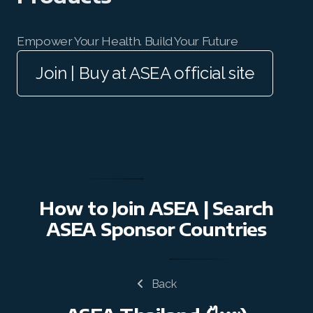
All ASEA Products
Empower Your Health. Build Your Future
ASEA Redox Supplement
Join | Buy at ASEA official site
RENU 28
RENUAdvanced Intensive
RENUADVANCED SET
RENUADVANCED GLOW SERUM
RENUADVANCED HYDRATING CREAM
How to Join ASEA | Search
ASEA Sponsor Countries
RENUADVANCED BALANCING TONER
RENUADVANCED FOAMING CLEANSER
Back
REDOXEnergy