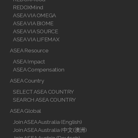
REDOXMind
Join ASEA Taiwan (中文)
ASEA VIA OMEGA
Join ASEA Thailand (ไทย)
ASEA VIA BIOME
ASEA VIA SOURCE
Join ASEA United Kingdom (English)
ASEA VIA LIFEMAX
Join ASEA United States (English)
ASEA Resource
ASEA Impact
Join ASEA United States (Español)
ASEA Compensation
ASEA Country
SELECT ASEA COUNTRY
SEARCH ASEA COUNTRY
ASEA Global
Join ASEA Australia (English)
Join ASEA Australia (中文(澳洲)
Join ASEA Austria (Deutsch)